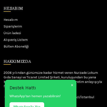
HESABIM
Hesabım
Siparişlerim
Ürün İadesi
Alışveriş Listem
Bülten Aboneliği
HAKKIMIZDA
2006 yılından günümüze kadar hizmet veren Nurzade Lokum
Gıda Sanayi ve Ticaret Limited Şirketi, kuruluşundan bu yana
kaliteyi, güveni, titizliği ve lezzeti esas alan bir üretim anlayışıyla
×
faaliyet göstermektedir.
Destek Hattı
WhatsApp'tan hemen yazabilirsin!
Uğur Mumcu 2142 sokak No: 23-25 Sultangazi/İstanbul
Telefon: +90 537 971 59 34
WhatsApp'la Yaz