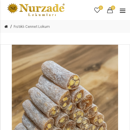
0
0
Fıstıklı Cennet Lokum