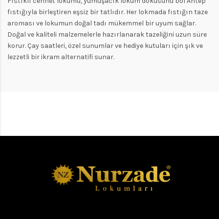
Fıstıklı cennet lokumu, yumuşacık lokum dokusunu bol Antep
fıstığıyla birleştiren eşsiz bir tatlıdır. Her lokmada fıstığın taze
aroması ve lokumun doğal tadı mükemmel bir uyum sağlar.
Doğal ve kaliteli malzemelerle hazırlanarak tazeliğini uzun süre
korur. Çay saatleri, özel sunumlar ve hediye kutuları için şık ve
lezzetli bir ikram alternatifi sunar.